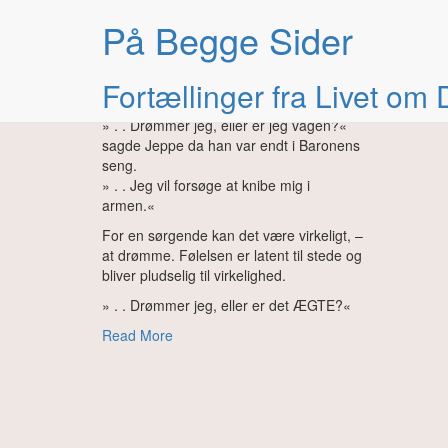
Måned:
juli 2020
På Begge Sider
Fortællinger fra Livet om
ÆGTE
» . . Drømmer jeg, eller er jeg vågen?«
sagde Jeppe da han var endt i Baronens
seng.
» . . Jeg vil forsøge at knibe mig i
armen.«
For en sørgende kan det være virkeligt, –
at drømme. Følelsen er latent til stede og
bliver pludselig til virkelighed.
» . . Drømmer jeg, eller er det ÆGTE?«
Read More