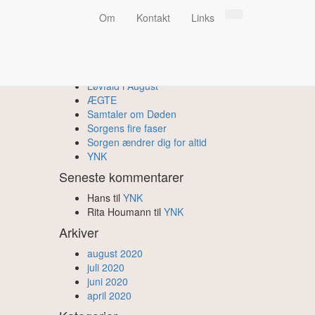
Om
Kontakt
Links
Fortællinger
Løvfald i August
ÆGTE
Samtaler om Døden
Sorgens fire faser
Sorgen ændrer dig for altid
YNK
Seneste kommentarer
Hans
til
YNK
Rita Houmann
til
YNK
Arkiver
august 2020
juli 2020
juni 2020
april 2020