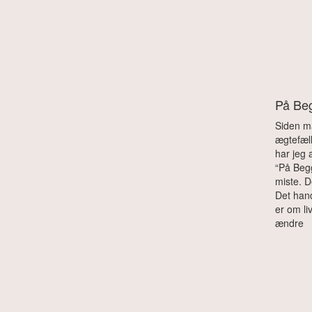
På Be
Siden m
ægtefæll
har jeg 
“På Begg
miste. D
Det hand
er om l
ændre