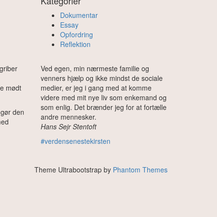
Kategorier
Dokumentar
Essay
Opfordring
Reflektion
griber
Ved egen, min nærmeste familie og
venners hjælp og ikke mindst de sociale
ve mødt
medier, er jeg i gang med at komme
videre med mit nye liv som enkemand og
som enlig. Det brænder jeg for at fortælle
 gør den
andre mennesker.
med
Hans Sejr Stentoft
#verdensenestekirsten
Theme Ultrabootstrap by
Phantom Themes