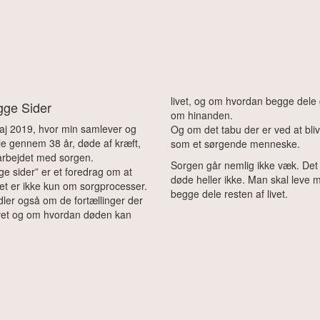
livet, og om hvordan begge dele 
gge Sider
om hinanden.
aj 2019, hvor min samlever og
Og om det tabu der er ved at bli
e gennem 38 år, døde af kræft,
som et sørgende menneske.
arbejdet med sorgen.
Sorgen går nemlig ikke væk. Det
e sider” er et foredrag om at
døde heller ikke. Man skal leve 
et er ikke kun om sorgprocesser.
begge dele resten af livet.
ler også om de fortællinger der
ivet og om hvordan døden kan