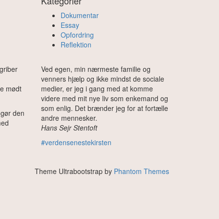
Kategorier
Dokumentar
Essay
Opfordring
Reflektion
griber
Ved egen, min nærmeste familie og
venners hjælp og ikke mindst de sociale
ve mødt
medier, er jeg i gang med at komme
videre med mit nye liv som enkemand og
som enlig. Det brænder jeg for at fortælle
 gør den
andre mennesker.
med
Hans Sejr Stentoft
#verdensenestekirsten
Theme Ultrabootstrap by
Phantom Themes