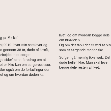
livet, og om hvordan begge dele 
gge Sider
om hinanden.
aj 2019, hvor min samlever og
Og om det tabu der er ved at bli
e gennem 38 år, døde af kræft,
som et sørgende menneske.
arbejdet med sorgen.
Sorgen går nemlig ikke væk. Det
e sider” er et foredrag om at
døde heller ikke. Man skal leve 
et er ikke kun om sorgprocesser.
begge dele resten af livet.
ler også om de fortællinger der
ivet og om hvordan døden kan