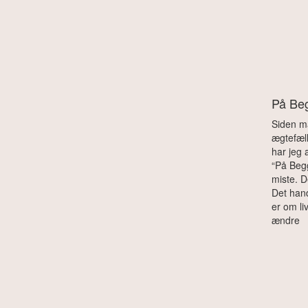
På Be
Siden m
ægtefæll
har jeg 
“På Begg
miste. D
Det hand
er om l
ændre