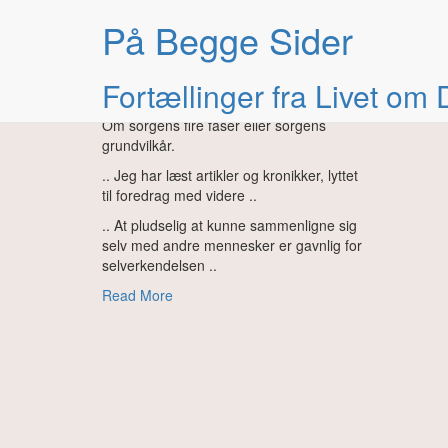
Dag:
5. juni 2020
På Begge Sider
Fortællinger fra Livet om
Sorgens fire faser
Om sorgens fire faser eller sorgens
grundvilkår.
.. Jeg har læst artikler og kronikker, lyttet
til foredrag med videre ..
.. At pludselig at kunne sammenligne sig
selv med andre mennesker er gavnlig for
selverkendelsen ..
Read More