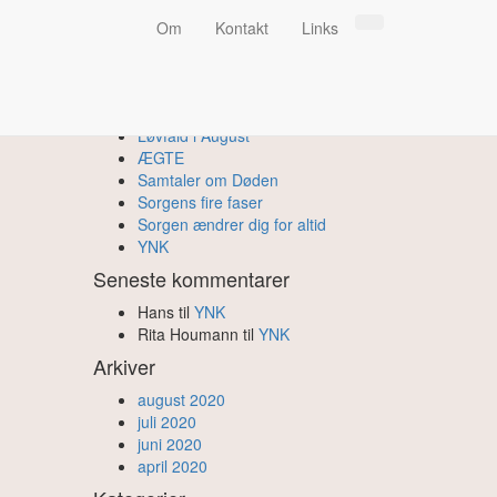
Om
Kontakt
Links
Fortællinger
Løvfald i August
ÆGTE
Samtaler om Døden
Sorgens fire faser
Sorgen ændrer dig for altid
YNK
Seneste kommentarer
Hans
til
YNK
Rita Houmann
til
YNK
Arkiver
august 2020
juli 2020
juni 2020
april 2020